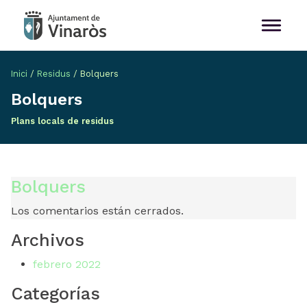
Inici
/
Residus
/
Bolquers
Bolquers
Plans locals de residus
Bolquers
Los comentarios están cerrados.
Archivos
febrero 2022
Categorías